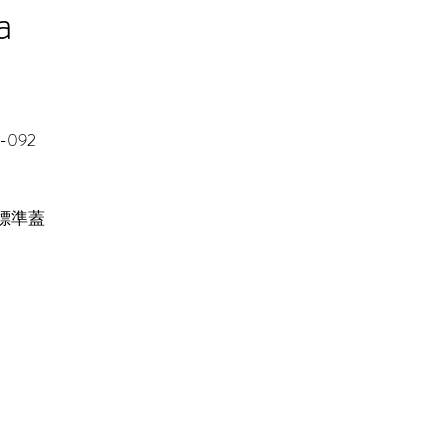
a
-092
 標準蓋