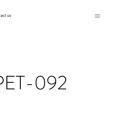
act us
PET-092