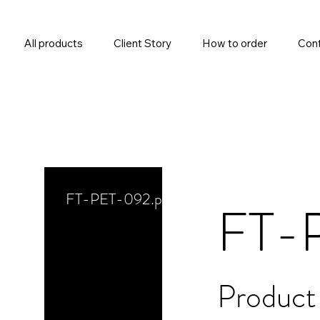
All products
Client Story
How to order
Cont
FT-PET-092.png
FT-
Product