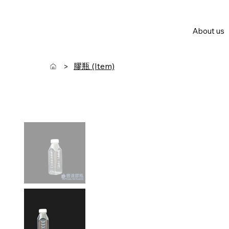
About us
膠瓶 (Item)
>