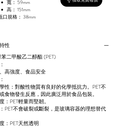
獲取免費報價
寬： 59mm
高： 151mm
瓶口規格： 38mm
特性
對苯二甲酸乙二醇酯 (PET)
：
、高強度、食品安全
：
學性：對酸性物質有良好的化學抵抗力。PET不
或食物發生反應，因此廣泛用於食品包裝。
度：PET輕量而堅韌。
：PET不會破裂或斷裂，是玻璃容器的理想替代
度：PET天然透明