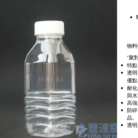
物料
*聚
特點
透明
優點
耐化
與水
高強
防碎
品。
透明