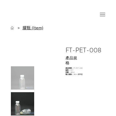
膠瓶 (Item)
>
FT-PET-008
​產品規
格
產品型號：
FT-PET-008
物料：
PET
容量：
280ml
瓶口規格：
38mm 標準蓋