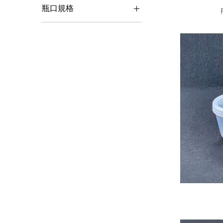
瓶口規格
28mm
38mm