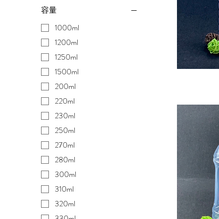
容量
1000ml
1200ml
1250ml
1500ml
200ml
220ml
230ml
250ml
270ml
280ml
300ml
310ml
320ml
330ml